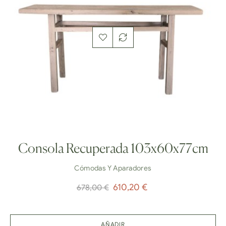
Consola Recuperada 103x60x77cm
Cómodas Y Aparadores
Precio
Precio
610,20 €
678,00 €
normal
AÑADIR