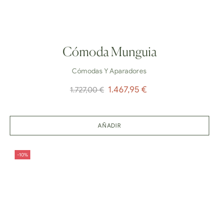
Cómoda Munguia
Cómodas Y Aparadores
Precio
Precio
1.467,95 €
1.727,00 €
normal
AÑADIR
-10%