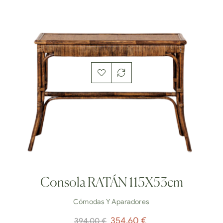
Consola RATÁN 115X53cm
Cómodas Y Aparadores
Precio
Precio
354,60 €
394,00 €