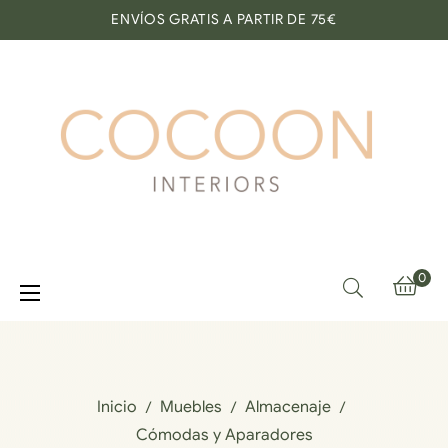
ENVÍOS GRATIS A PARTIR DE 75€
0
Navegación
☰
de
palanca
Inicio
Muebles
Almacenaje
Cómodas y Aparadores