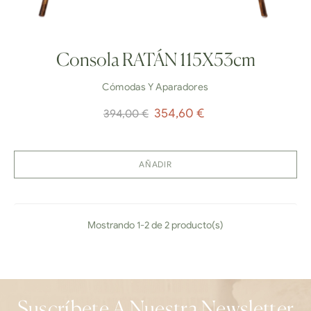
Consola RATÁN 115X53cm
Cómodas Y Aparadores
Precio
Precio
354,60 €
394,00 €
normal
AÑADIR
Mostrando 1-2 de 2 producto(s)
Suscríbete A Nuestra Newsletter