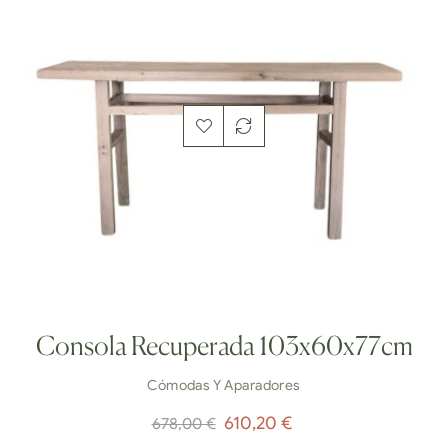
Consola Recuperada 103x60x77cm
Cómodas Y Aparadores
Precio
Precio
610,20 €
678,00 €
normal