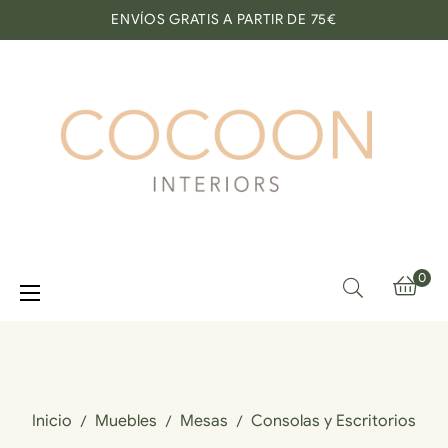
ENVÍOS GRATIS A PARTIR DE 75€
0
Navegación
☰
de
palanca
Inicio
Muebles
Mesas
Consolas y Escritorios