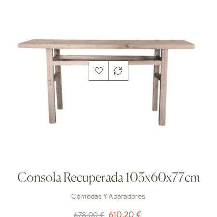
Consola Recuperada 103x60x77cm
Cómodas Y Aparadores
Precio
Precio
610,20 €
678,00 €