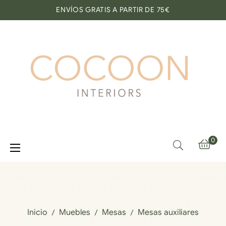
ENVÍOS GRATIS A PARTIR DE 75€
0
Navegación
☰
de
palanca
Inicio
Muebles
Mesas
Mesas auxiliares