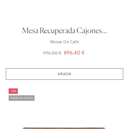
Mesa Recuperada Cajones...
Mesas De Café
Precio
Precio
896,40 €
996,00 €
normal
AÑADIR
-10%
FUERA DE STOCK