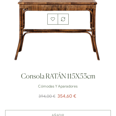
Consola RATÁN 115X53cm
Cómodas Y Aparadores
Precio
Precio
354,60 €
394,00 €
normal
AÑADIR