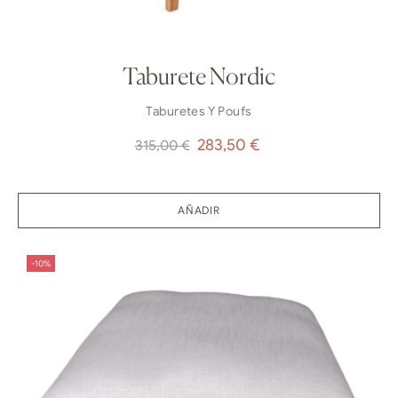
Taburete Nordic
Taburetes Y Poufs
Precio
Precio
283,50 €
315,00 €
normal
AÑADIR
-10%