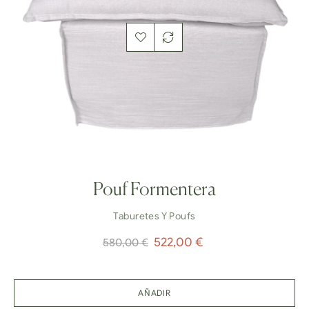
Pouf Formentera
Taburetes Y Poufs
Precio
Precio
522,00 €
580,00 €
normal
AÑADIR