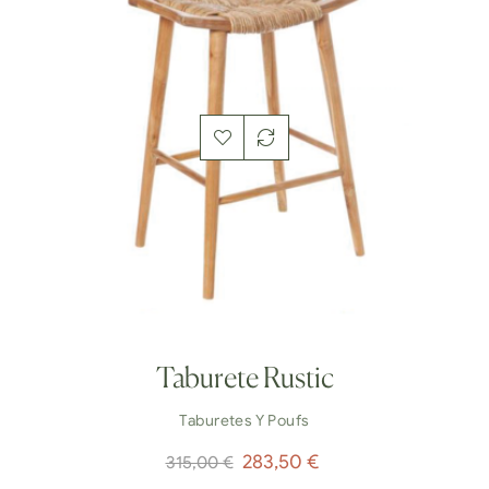
Taburete Rustic
Taburetes Y Poufs
Precio
Precio
283,50 €
315,00 €
normal