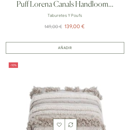
Puff Lorena Canals Handloom...
Taburetes Y Poufs
Precio
Precio
139,00 €
149,00 €
normal
AÑADIR
-10%