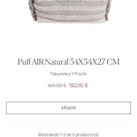
Puff AIR Natural 54X54X27 CM
Taburetes Y Poufs
Precio
Precio
152,10 €
169,00 €
normal
AÑADIR
Mostrando 1-5 de 5 producto(s)