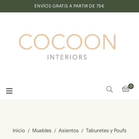
ENVÍOS GRATIS A PARTIR DE 75€
0
Navegación
☰
de
palanca
Inicio
Muebles
Asientos
Taburetes y Poufs