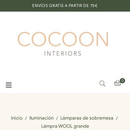
ENVÍOS GRATIS A PARTIR DE 75€
0
Navegación
☰
de
palanca
Inicio
Iluminación
Lámparas de sobremesa
Lámpra WOOL grande